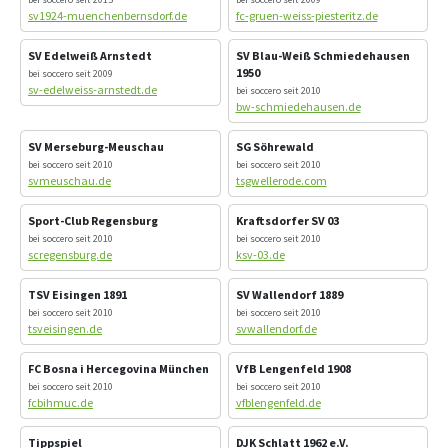
sv1924-muenchenbernsdorf.de
fc-gruen-weiss-piesteritz.de
SV Edelweiß Arnstedt
SV Blau-Weiß Schmiedehausen
1950
bei soccero seit 2009
sv-edelweiss-arnstedt.de
bei soccero seit 2010
bw-schmiedehausen.de
SV Merseburg-Meuschau
SG Söhrewald
bei soccero seit 2010
bei soccero seit 2010
svmeuschau.de
tsgwellerode.com
Sport-Club Regensburg
Kraftsdorfer SV 03
bei soccero seit 2010
bei soccero seit 2010
scregensburg.de
ksv-03.de
TSV Eisingen 1891
SV Wallendorf 1889
bei soccero seit 2010
bei soccero seit 2010
tsveisingen.de
svwallendorf.de
FC Bosna i Hercegovina München
VfB Lengenfeld 1908
bei soccero seit 2010
bei soccero seit 2010
fcbihmuc.de
vfblengenfeld.de
Tippspiel
DJK Schlatt 1962 e.V.