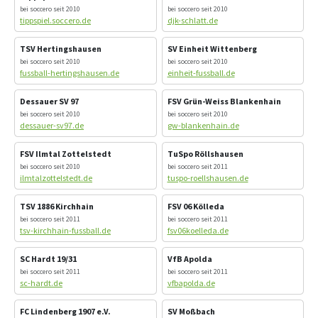
bei soccero seit 2010
bei soccero seit 2010
tippspiel.soccero.de
djk-schlatt.de
TSV Hertingshausen
SV Einheit Wittenberg
bei soccero seit 2010
bei soccero seit 2010
fussball-hertingshausen.de
einheit-fussball.de
Dessauer SV 97
FSV Grün-Weiss Blankenhain
bei soccero seit 2010
bei soccero seit 2010
dessauer-sv97.de
gw-blankenhain.de
FSV Ilmtal Zottelstedt
TuSpo Röllshausen
bei soccero seit 2010
bei soccero seit 2011
ilmtalzottelstedt.de
tuspo-roellshausen.de
TSV 1886 Kirchhain
FSV 06 Kölleda
bei soccero seit 2011
bei soccero seit 2011
tsv-kirchhain-fussball.de
fsv06koelleda.de
SC Hardt 19/31
VfB Apolda
bei soccero seit 2011
bei soccero seit 2011
sc-hardt.de
vfbapolda.de
FC Lindenberg 1907 e.V.
SV Moßbach