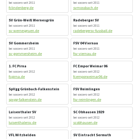
bei soccero seit 2011
bei soccero seit 2011
fclindenberg.de
svmossbach.de
SV Grün-Weiß Wernesgrün
Radeberger SV
bei soccero seit 2011
bei soccero seit 2011
sv-wernesgruen.de
radebergersv-fussball.de
SV Gommersheim
FSV 04 Viernau
bei soccero seit 2011
bei soccero seit 2011
sv-gommersheim.de
fsv-viernau.de
1. FC Pirna
FC Empor Weimar 06
bei soccero seit 2012
bei soccero seit 2012
fcpirna.de
fcemporweimar06.de
SpVgg Grünbach-Falkenstein
FSV Reimlingen
bei soccero seit 2012
bei soccero seit 2012
spvgg-falkenstein.de
fsv-reimlingen.de
Luisenthaler SV
SC Obhausen 1929
bei soccero seit 2012
bei soccero seit 2012
luisenthalersv.de
scobhausen.de
VFL Witzhelden
SV Eintracht Sermuth