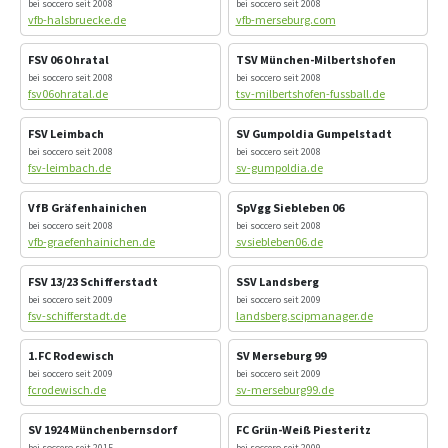
bei soccero seit 2008
bei soccero seit 2008
vfb-halsbruecke.de
vfb-merseburg.com
FSV 06 Ohratal
TSV München-Milbertshofen
bei soccero seit 2008
bei soccero seit 2008
fsv06ohratal.de
tsv-milbertshofen-fussball.de
FSV Leimbach
SV Gumpoldia Gumpelstadt
bei soccero seit 2008
bei soccero seit 2008
fsv-leimbach.de
sv-gumpoldia.de
VfB Gräfenhainichen
SpVgg Siebleben 06
bei soccero seit 2008
bei soccero seit 2008
vfb-graefenhainichen.de
svsiebleben06.de
FSV 13/23 Schifferstadt
SSV Landsberg
bei soccero seit 2009
bei soccero seit 2009
fsv-schifferstadt.de
landsberg.scipmanager.de
1.FC Rodewisch
SV Merseburg 99
bei soccero seit 2009
bei soccero seit 2009
fcrodewisch.de
sv-merseburg99.de
SV 1924 Münchenbernsdorf
FC Grün-Weiß Piesteritz
bei soccero seit 2015
bei soccero seit 2009