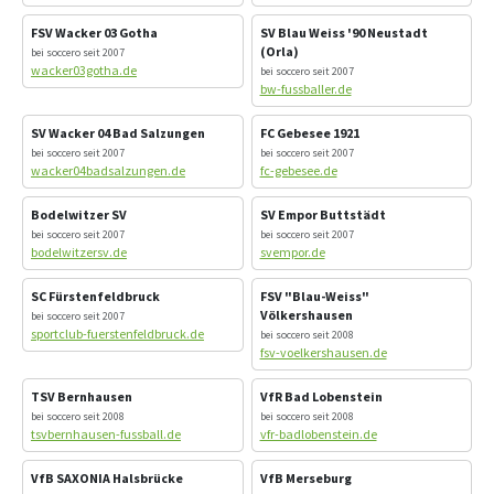
FSV Wacker 03 Gotha
SV Blau Weiss '90 Neustadt
(Orla)
bei soccero seit 2007
wacker03gotha.de
bei soccero seit 2007
bw-fussballer.de
SV Wacker 04 Bad Salzungen
FC Gebesee 1921
bei soccero seit 2007
bei soccero seit 2007
wacker04badsalzungen.de
fc-gebesee.de
Bodelwitzer SV
SV Empor Buttstädt
bei soccero seit 2007
bei soccero seit 2007
bodelwitzersv.de
svempor.de
SC Fürstenfeldbruck
FSV "Blau-Weiss"
Völkershausen
bei soccero seit 2007
sportclub-fuerstenfeldbruck.de
bei soccero seit 2008
fsv-voelkershausen.de
TSV Bernhausen
VfR Bad Lobenstein
bei soccero seit 2008
bei soccero seit 2008
tsvbernhausen-fussball.de
vfr-badlobenstein.de
VfB SAXONIA Halsbrücke
VfB Merseburg