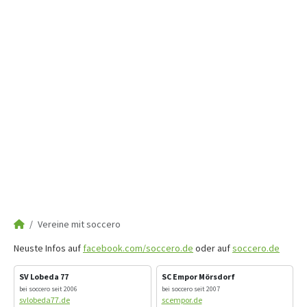
Vereine mit soccero
Neuste Infos auf
facebook.com/soccero.de
oder auf
soccero.de
SV Lobeda 77
SC Empor Mörsdorf
bei soccero seit 2006
bei soccero seit 2007
svlobeda77.de
scempor.de