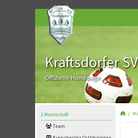
Kraftsdorfer SV
Offizielle Homepage
Mä
1.Mannschaft
Team
Kreisoberliga Ostthüringen