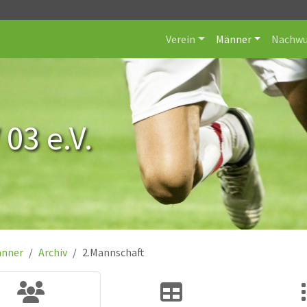
Verein
Männer
Nachwu
 03 e.V.
nner
Archiv
2.Mannschaft