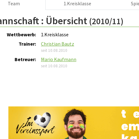
Team
1.Kreisklasse
Spi
annschaft :
Übersicht
(2010/11)
Wettbewerb:
1.Kreisklasse
Trainer:
Christian Bautz
seit 10.08.2010
Betreuer:
Mario Kaufmann
seit 10.08.2010