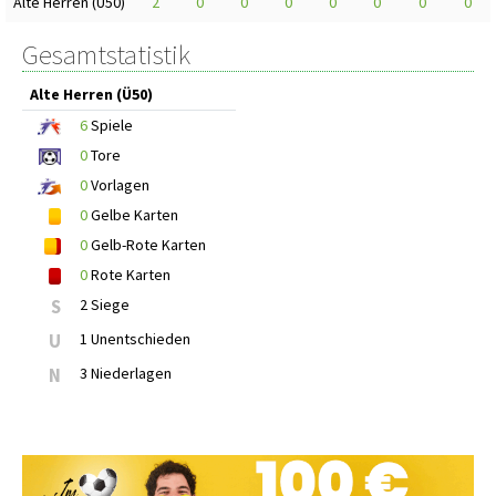
Alte Herren (Ü50)
2
0
0
0
0
0
0
0
Gesamtstatistik
Alte Herren (Ü50)
6
Spiele
0
Tore
0
Vorlagen
0
Gelbe Karten
0
Gelb-Rote Karten
0
Rote Karten
S
2 Siege
U
1 Unentschieden
N
3 Niederlagen