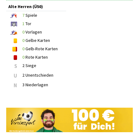
Alte Herren (Ü50)
7
Spiele
1
Tor
0
Vorlagen
0
Gelbe Karten
0
Gelb-Rote Karten
0
Rote Karten
S
2 Siege
U
2 Unentschieden
N
3 Niederlagen