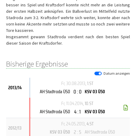
besser ins Spiel und Kraftsdorf konnte nicht mehr an die Leistung
der ersten Halbzeit anknüpfen. Ein Ballverlust im Mittelfeld nutzte
Stadroda zum 3:2. Kraftsdorf wehrte sich weiter, konnte aber nach
vorn keine Akzente mehr setzten und musste so noch zwei weitere
Tore kassieren.
Insgesammt gewann Stadtroda verdient nach den besten Spiel
dieser Saison der Kraftsdorfer.
Bisherige Ergebnisse
Datum anzeigen
Fr, 30.08.2013
, 1.ST
2013/14
0 : 0
AH Stadtroda Ü50
KSV 03 Ü50
Fr, 11.04.2014
, 10.ST
4 : 1
AH Stadtroda Ü50
KSV 03 Ü50
Fr, 24.05.2013
, 4.ST
2012/13
2 : 5
KSV 03 Ü50
AH Stadtroda Ü50