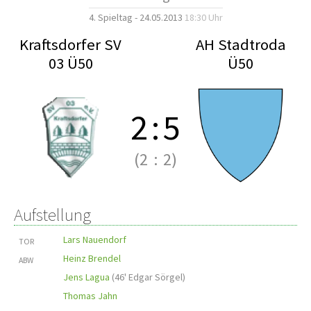
4. Spieltag - 24.05.2013
18:30 Uhr
Kraftsdorfer SV
AH Stadtroda
03 Ü50
Ü50
2
:
5
(2
:
2)
Aufstellung
Lars Nauendorf
TOR
Heinz Brendel
ABW
Jens Lagua
(
46' Edgar Sörgel
)
Thomas Jahn