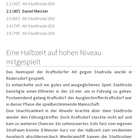
1:2 (30')
AH Stadtroda Ü50
2:2 (40')
Daniel Meister
2:3 (65')
AH Stadtroda Ü50
2:4 (74')
AH Stadtroda Ü50
2:5 (79')
AH Stadtroda Ü50
Eine Halbzeit auf hohen Niveau
mitgespielt
Das Heimspiel der Kraftsdorfer AH gegen Stadroda wurde in
Rüdersdorf gespielt.
Es entwickelte sich ein gutes und ausgeglichenes Spiel. Stadtroda
benötigte einen Elfmeter in der 10 min. um in Führung zu gehen.
Postwendend gelang Kraftsdorf der Ausgleichreffer.Kraftsdorf war
in dieser Phase die spielbestimmende Mannschaft.
Eine Unachtsamkeit in der Abwehr brachte aber dann Stadtroda
wieder den Führungstreffer. Doch Kraftsdorf steckte nicht auf und
kam zu weiteren Chancen. Ein sehenswertes Solo fast vom eigenen
Strafraum konnte D.Meister kurz vor der Halbzeit zum verdienten
Ausgleich abschliesen.Nach Wiederanpfiff kamen die Stadtrodaer