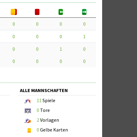
0
0
0
0
0
0
0
1
0
0
1
0
0
0
0
0
ALLE MANNSCHAFTEN
11
Spiele
0
Tore
2
Vorlagen
0
Gelbe Karten