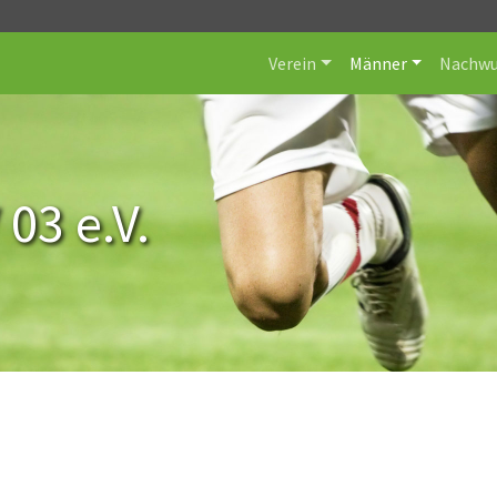
Verein
Männer
Nachwu
 03 e.V.