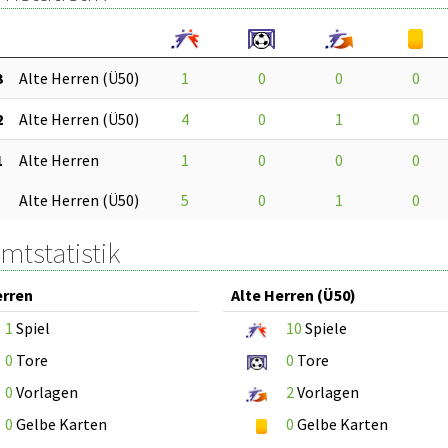
3
Alte Herren (Ü50)
1
0
0
0
2
Alte Herren (Ü50)
4
0
1
0
1
Alte Herren
1
0
0
0
Alte Herren (Ü50)
5
0
1
0
mtstatistik
erren
Alte Herren (Ü50)
1
Spiel
10
Spiele
0
Tore
0
Tore
0
Vorlagen
2
Vorlagen
0
Gelbe Karten
0
Gelbe Karten