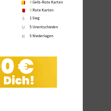
0
Gelb-Rote Karten
0
Rote Karten
S
1 Sieg
U
5 Unentschieden
N
5 Niederlagen