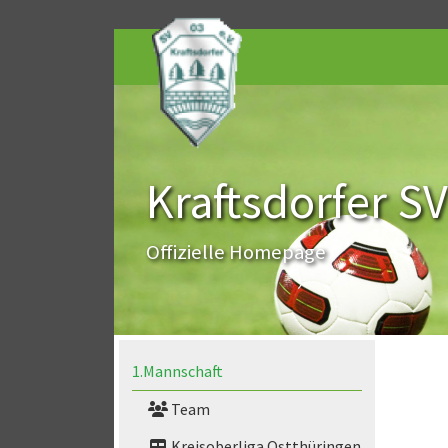
Kraftsdorfer SV
Offizielle Homepage
1.Mannschaft
Team
Kreisoberliga Ostthüringen