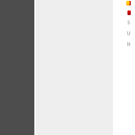
S
U
N