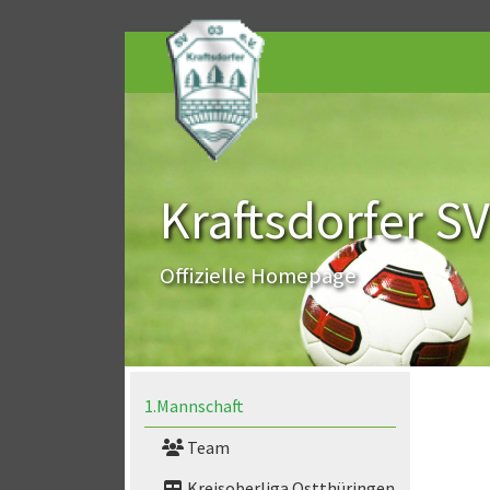
Kraftsdorfer SV
Offizielle Homepage
1.Mannschaft
Team
Kreisoberliga Ostthüringen