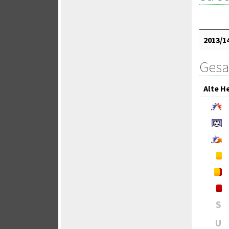
2013/1
Gesa
Alte H
S
U