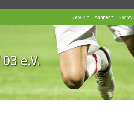
Verein
Männer
Nachwu
 03 e.V.