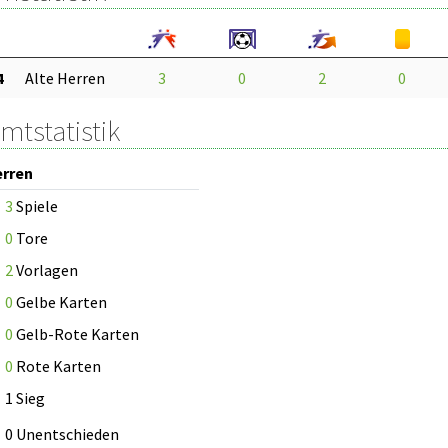
4
Alte Herren
3
0
2
0
mtstatistik
erren
3
Spiele
0
Tore
2
Vorlagen
0
Gelbe Karten
0
Gelb-Rote Karten
0
Rote Karten
1 Sieg
0 Unentschieden