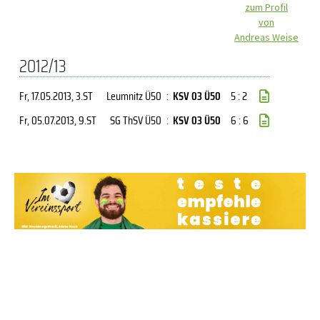
zum Profil
von
Andreas Weise
2012/13
Fr, 17.05.2013
, 3.ST
Leumnitz Ü50
:
KSV 03 Ü50
5 : 2
Fr, 05.07.2013
, 9.ST
SG ThSV Ü50
:
KSV 03 Ü50
6 : 6