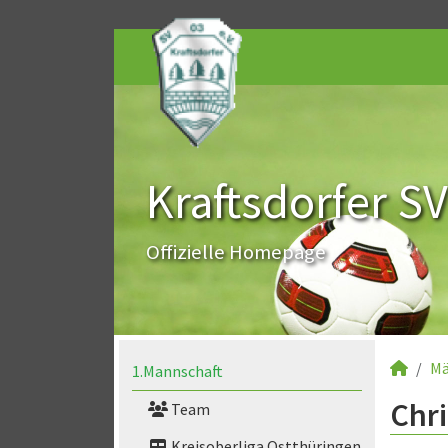
Kraftsdorfer SV
Offizielle Homepage
Mä
1.Mannschaft
Chri
Team
Kreisoberliga Ostthüringen