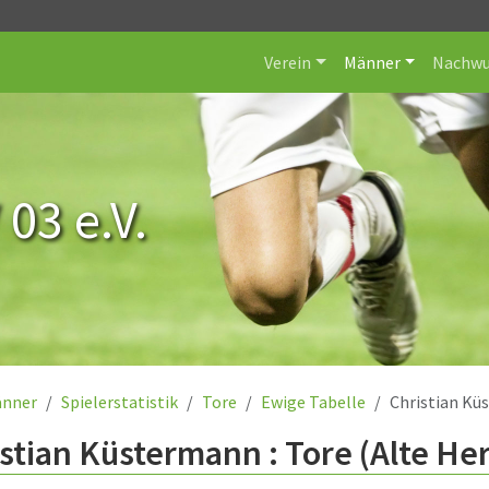
Verein
Männer
Nachwu
 03 e.V.
nner
Spielerstatistik
Tore
Ewige Tabelle
Christian K
stian Küstermann : Tore (Alte He