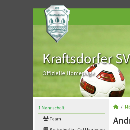
Kraftsdorfer SV
Offizielle Homepage
Mä
1.Mannschaft
Andr
Team
Kreisoberliga Ostthüringen