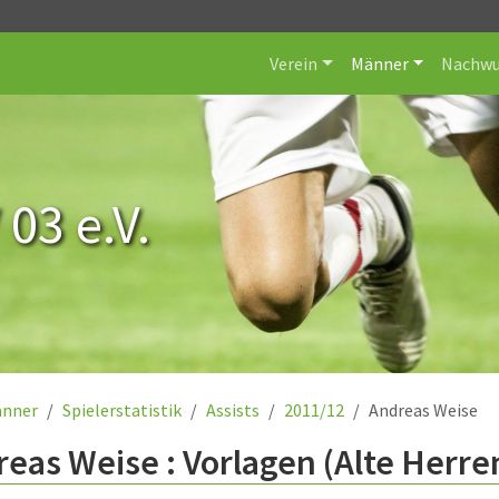
Verein
Männer
Nachwu
 03 e.V.
nner
Spielerstatistik
Assists
2011/12
Andreas Weise
eas Weise : Vorlagen (Alte Herre