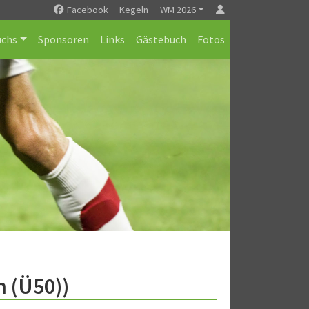
Facebook
Kegeln
WM 2026
chs
Sponsoren
Links
Gästebuch
Fotos
n (Ü50))