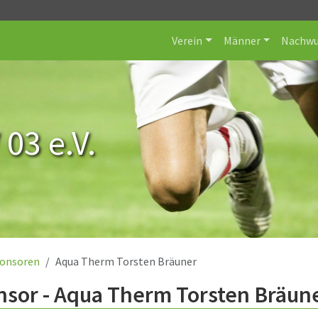
Verein
Männer
Nachwu
 03 e.V.
onsoren
Aqua Therm Torsten Bräuner
nsor - Aqua Therm Torsten Bräun