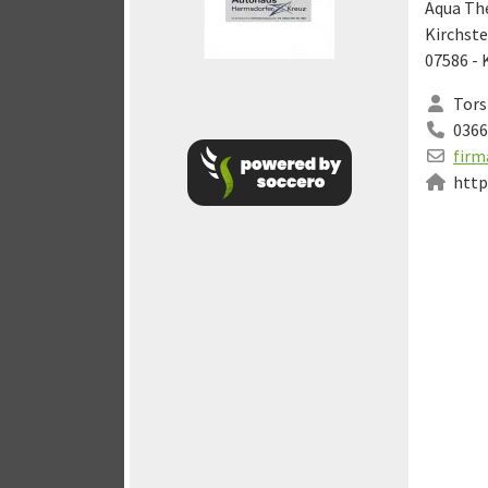
Aqua Th
Kirchste
07586 - 
Tors
0366
firm
http