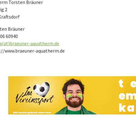
erm Torsten Bräuner
ig 2
Kraftsdorf
ten Bräuner
06 60940
a(at)braeuner-aquatherm.de
://www.braeuner-aquatherm.de