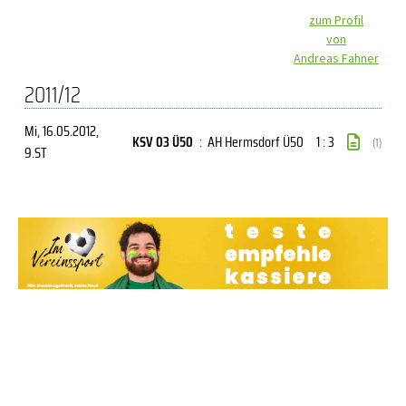
zum Profil
von
Andreas Fahner
2011/12
Mi, 16.05.2012
,
KSV 03 Ü50
:
AH Hermsdorf Ü50
1 : 3
(1)
9.ST