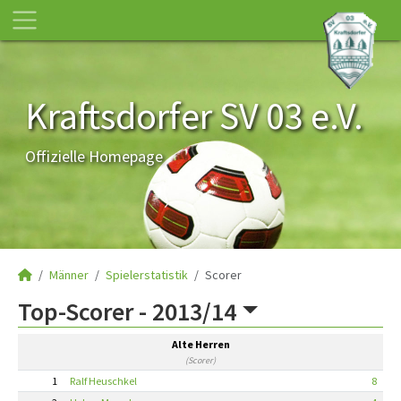
Kraftsdorfer SV 03 e.V.
Offizielle Homepage
Männer
Spielerstatistik
Scorer
Top-Scorer -
2013/14
Alte Herren
(Scorer)
1
Ralf Heuschkel
8