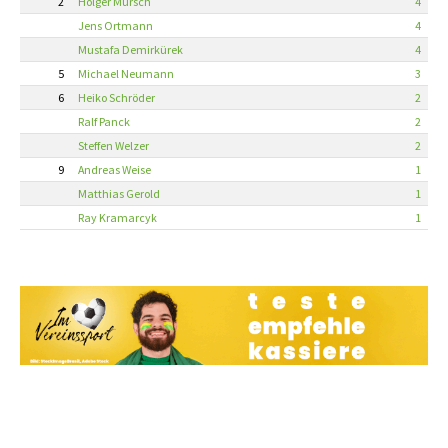
2
Holger Mursch
4
Jens Ortmann
4
Mustafa Demirkürek
4
5
Michael Neumann
3
6
Heiko Schröder
2
Ralf Panck
2
Steffen Welzer
2
9
Andreas Weise
1
Matthias Gerold
1
Ray Kramarcyk
1