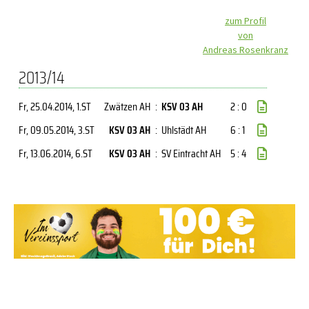
zum Profil
von
Andreas Rosenkranz
2013/14
Fr, 25.04.2014
, 1.ST
Zwätzen AH
:
KSV 03 AH
2 : 0
Fr, 09.05.2014
, 3.ST
KSV 03 AH
:
Uhlstädt AH
6 : 1
Fr, 13.06.2014
, 6.ST
KSV 03 AH
:
SV Eintracht AH
5 : 4