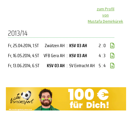
zum Profil
von
Mustafa Demirkürek
2013/14
Fr, 25.04.2014
, 1.ST
Zwätzen AH
:
KSV 03 AH
2 : 0
Fr, 16.05.2014
, 4.ST
VFB Gera AH
:
KSV 03 AH
4 : 3
Fr, 13.06.2014
, 6.ST
KSV 03 AH
:
SV Eintracht AH
5 : 4