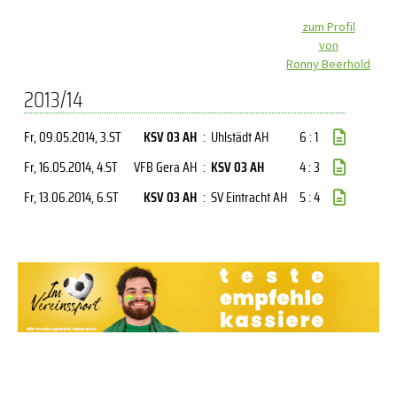
zum Profil
von
Ronny Beerhold
2013/14
Fr, 09.05.2014
, 3.ST
KSV 03 AH
:
Uhlstädt AH
6 : 1
Fr, 16.05.2014
, 4.ST
VFB Gera AH
:
KSV 03 AH
4 : 3
Fr, 13.06.2014
, 6.ST
KSV 03 AH
:
SV Eintracht AH
5 : 4