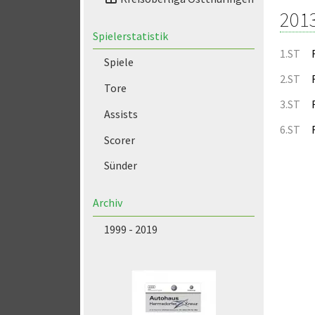
201
Spielerstatistik
1.ST
Spiele
2.ST
Tore
3.ST
Assists
6.ST
Scorer
Sünder
Archiv
1999 - 2019