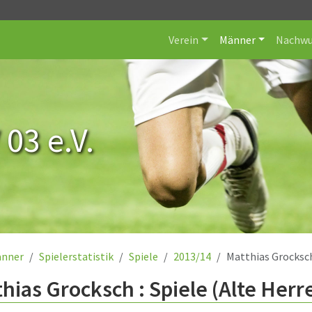
Verein
Männer
Nachwu
 03 e.V.
nner
Spielerstatistik
Spiele
2013/14
Matthias Grocksc
hias Grocksch : Spiele (Alte Herr