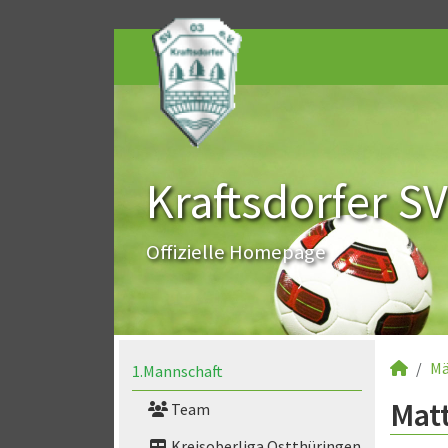
Kraftsdorfer SV
Offizielle Homepage
Mä
1.Mannschaft
Matt
Team
Kreisoberliga Ostthüringen