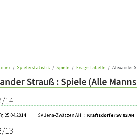
nner
Spielerstatistik
Spiele
Ewige Tabelle
Alexander 
ander Strauß : Spiele (Alle Mann
3/14
Fr, 25.04.2014
SV Jena-Zwätzen AH
:
Kraftsdorfer SV 03 AH
2/13