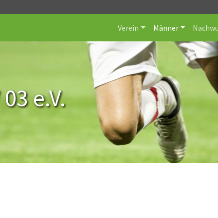
Verein
Männer
Nachwu
 03 e.V.