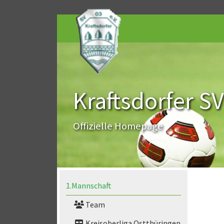
Kraftsdorfer SV
Offizielle Homepage
1.Mannschaft
Team
Kreisoberliga Ostthüringen