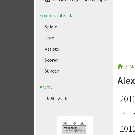
Spielerstatistik
Spiele
Tore
Assists
Scorer
Mä
Sünder
Alex
Archiv
201
1999 - 2019
1.ST
201