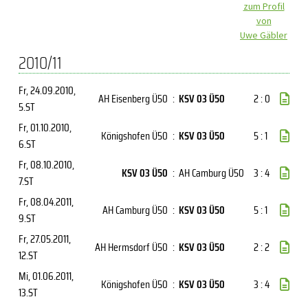
zum Profil
von
Uwe Gäbler
2010/11
Fr, 24.09.2010
,
AH Eisenberg Ü50
:
KSV 03 Ü50
2 : 0
5.ST
Fr, 01.10.2010
,
Königshofen Ü50
:
KSV 03 Ü50
5 : 1
6.ST
Fr, 08.10.2010
,
KSV 03 Ü50
:
AH Camburg Ü50
3 : 4
7.ST
Fr, 08.04.2011
,
AH Camburg Ü50
:
KSV 03 Ü50
5 : 1
9.ST
Fr, 27.05.2011
,
AH Hermsdorf Ü50
:
KSV 03 Ü50
2 : 2
12.ST
Mi, 01.06.2011
,
Königshofen Ü50
:
KSV 03 Ü50
3 : 4
13.ST